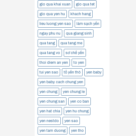
gio qua khai xuan
gio qua tet
gio qua yen hu
khach hang
lieu luong yen sao
làm sạch yến
ngay phu nu
qua giang sinh
qua tang
qua tang me
qua tang vo
sơ chế yến
thoi diem an yen
to yen
tui yen sao
tổ yến thô
yen baby
yen baby. cach chung yen
yen chung
yen chung le
yen chung san
yen co ban
yen hat chia
yen hu chung
yen nestdo
yen sao
yen tam duong
yen tho