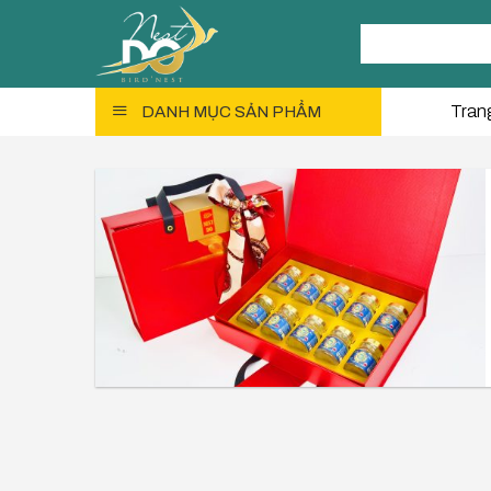
Skip
Tìm
to
kiếm:
content
Tran
DANH MỤC SẢN PHẨM