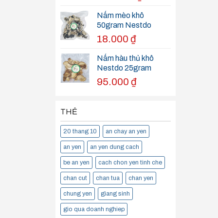
Nấm mèo khô
50gram Nestdo
18.000
₫
Nấm hàu thủ khô
Nestdo 25gram
95.000
₫
THẺ
20 thang 10
an chay an yen
an yen
an yen dung cach
be an yen
cach chon yen tinh che
chan cut
chan tua
chan yen
chung yen
giang sinh
gio qua doanh nghiep