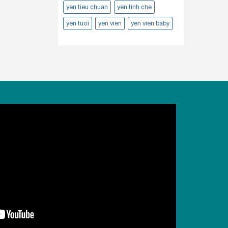
yen tieu chuan
yen tinh che
yen tuoi
yen vien
yen vien baby