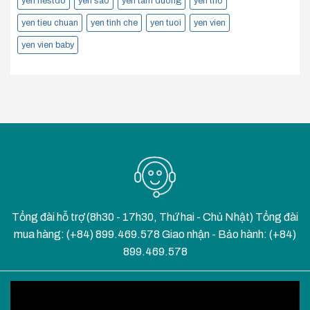
yen nestdo
yen sao
yen tam duong
yen tho
yen tieu chuan
yen tinh che
yen tuoi
yen vien
yen vien baby
Tổng đài hỗ trợ (8h30 - 17h30, Thứ hai - Chủ Nhật) Tổng đài
mua hàng: (+84) 899.469.578 Giao nhận - Bảo hành: (+84)
899.469.578