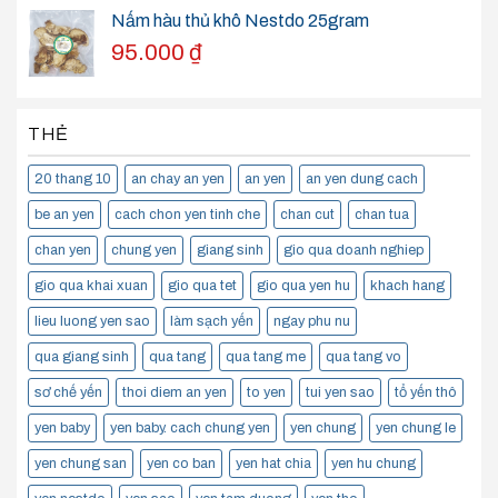
Nấm hàu thủ khô Nestdo 25gram
95.000
₫
THẺ
20 thang 10
an chay an yen
an yen
an yen dung cach
be an yen
cach chon yen tinh che
chan cut
chan tua
chan yen
chung yen
giang sinh
gio qua doanh nghiep
gio qua khai xuan
gio qua tet
gio qua yen hu
khach hang
lieu luong yen sao
làm sạch yến
ngay phu nu
qua giang sinh
qua tang
qua tang me
qua tang vo
sơ chế yến
thoi diem an yen
to yen
tui yen sao
tổ yến thô
yen baby
yen baby. cach chung yen
yen chung
yen chung le
yen chung san
yen co ban
yen hat chia
yen hu chung