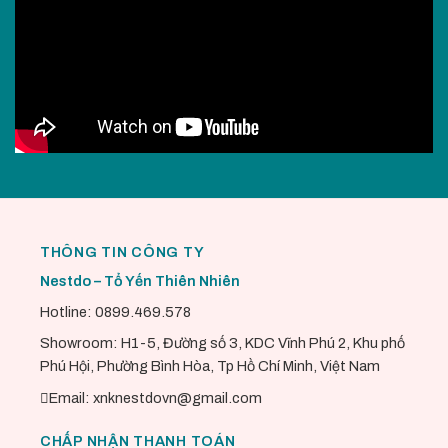
THÔNG TIN CÔNG TY
Nestdo – Tổ Yến Thiên Nhiên
Hotline: 0899.469.578
Showroom: H1-5, Đường số 3, KDC Vĩnh Phú 2, Khu phố
Phú Hội, Phường Bình Hòa, Tp Hồ Chí Minh, Việt Nam
Email: xnknestdovn@gmail.com
CHẤP NHẬN THANH TOÁN