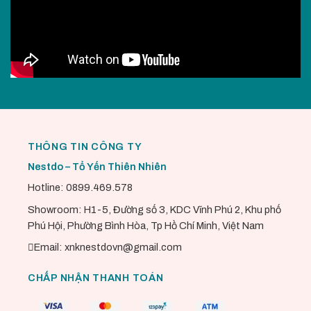
THÔNG TIN CÔNG TY
Nestdo – Tổ Yến Thiên Nhiên
Hotline: 0899.469.578
Showroom: H1-5, Đường số 3, KDC Vĩnh Phú 2, Khu phố
Phú Hội, Phường Bình Hòa, Tp Hồ Chí Minh, Việt Nam
Email: xnknestdovn@gmail.com
CHẤP NHẬN THANH TOÁN