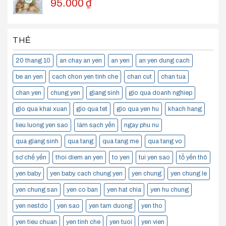
95.000
₫
THẺ
20 thang 10
an chay an yen
an yen
an yen dung cach
be an yen
cach chon yen tinh che
chan cut
chan tua
chan yen
chung yen
giang sinh
gio qua doanh nghiep
gio qua khai xuan
gio qua tet
gio qua yen hu
khach hang
lieu luong yen sao
làm sạch yến
ngay phu nu
qua giang sinh
qua tang
qua tang me
qua tang vo
sơ chế yến
thoi diem an yen
to yen
tui yen sao
tổ yến thô
yen baby
yen baby. cach chung yen
yen chung
yen chung le
yen chung san
yen co ban
yen hat chia
yen hu chung
yen nestdo
yen sao
yen tam duong
yen tho
yen tieu chuan
yen tinh che
yen tuoi
yen vien