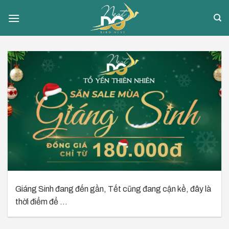
Skip
to
content
Giáng Sinh đang đến gần, Tết cũng đang cận kề, đây là
thời điểm để ...