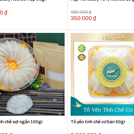
00
₫
450.000
₫
350.000
₫
inh chế sợi ngắn 100gr
Tổ yến tinh chế cơ bản 50gr