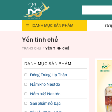
Skip
Tìm
to
kiếm:
content
Tran
DANH MỤC SẢN PHẨM
Yến tinh chế
TRANG CHỦ
/
YẾN TINH CHẾ
DANH MỤC SẢN PHẨM
Đông Trùng Hạ Thảo
Nấm khô Nestdo
Nấm tươi Nestdo
Sản phẩm nổi bậc