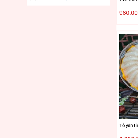
960.0
Tổ yến t