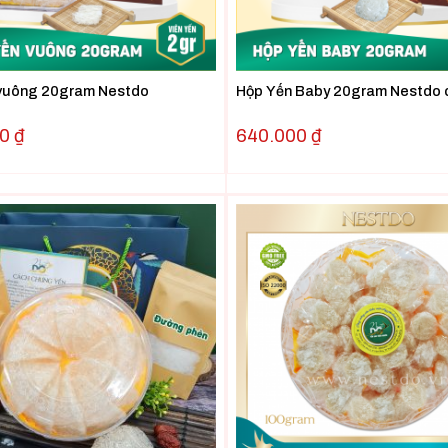
 vuông 20gram Nestdo
Hộp Yến Baby 20gram Nestdo 
00
₫
640.000
₫