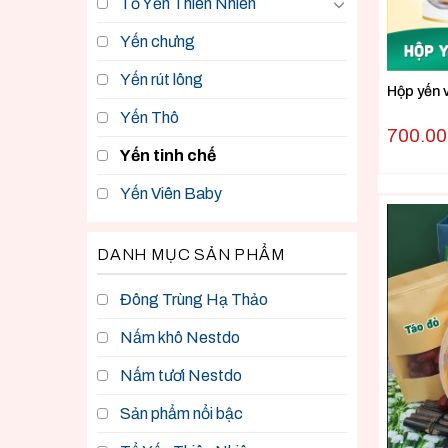
Tổ Yến Thiên Nhiên
Yến chưng
Yến rút lông
Hộp yến
Yến Thô
700.0
Yến tinh chế
Yến Viên Baby
DANH MỤC SẢN PHẨM
Đông Trùng Hạ Thảo
Nấm khô Nestdo
Nấm tươi Nestdo
Sản phẩm nổi bậc