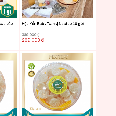
cao cấp
Hộp Yến Baby Tam vị Nestdo 10 gói
389.000
₫
289.000
₫