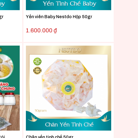
gr
Yến viên Baby Nestdo Hộp 50gr
1.600.000
₫
gói
Chân yến tinh chế 50gr