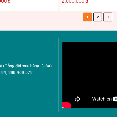
000
₫
2.000.000
₫
1
2
ật) Tổng đài mua hàng: (+84)
(+84) 899.469.578