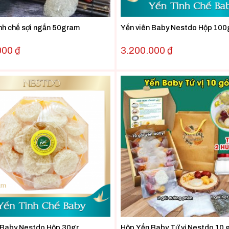
inh chế sợi ngắn 50gram
Yến viên Baby Nestdo Hộp 100
000
₫
3.200.000
₫
 Baby Nestdo Hộp 30gr
Hộp Yến Baby Tứ vị Nestdo 10 