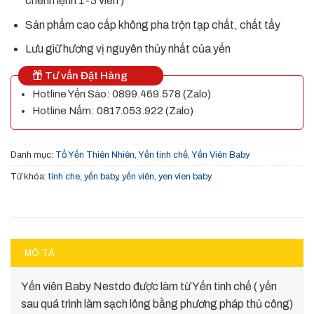
chênh lệnh 1-3 viên )
Sản phẩm cao cấp không pha trộn tạp chất, chất tẩy
Lưu giữ hương vị nguyên thủy nhất của yến
Tư vấn Đặt Hàng
Hotline Yến Sào: 0899.469.578 (Zalo)
Hotline Nấm: 0817.053.922 (Zalo)
Danh mục:
Tổ Yến Thiên Nhiên
,
Yến tinh chế
,
Yến Viên Baby
Từ khóa:
tinh che
,
yến baby
,
yến viên
,
yen vien baby
MÔ TẢ
Yến viên Baby Nestdo được làm từ Yến tinh chế ( yến
sau quá trình làm sạch lông bằng phương pháp thủ công)