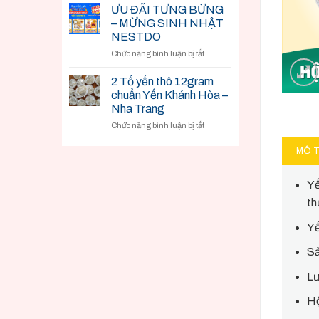
khô
ƯU ĐÃI TƯNG BỪNG
thượng
– MỪNG SINH NHẬT
hạng
NESTDO
ở
Chức năng bình luận bị tắt
ƯU
ĐÃI
2 Tổ yến thô 12gram
TƯNG
chuẩn Yến Khánh Hòa –
BỪNG
Nha Trang
–
ở
Chức năng bình luận bị tắt
MỪNG
2
SINH
Tổ
NHẬT
MÔ 
yến
NESTDO
thô
Yế
12gram
chuẩn
th
Yến
Khánh
Yế
Hòa
–
Sả
Nha
Trang
Lư
Hộ