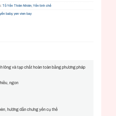
c:
Tổ Yến Thiên Nhiên
,
Yến tinh chế
yến baby
,
yen vien bay
h lông và tạp chất hoàn toàn bằng phương pháp
nhiều, ngon
èn, hướng dẫn chưng yến cụ thể