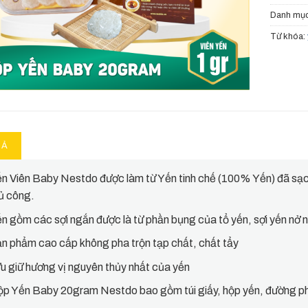
Danh mụ
Từ khóa:
TẢ
n Viên Baby Nestdo được làm từ Yến tinh chế (100% Yến) đã sạc
ủ công.
n gồm các sợi ngắn được là từ phần bụng của tổ yến, sợi yến nở 
n phẩm cao cấp không pha trộn tạp chất, chất tẩy
u giữ hương vị nguyên thủy nhất của yến
p Yến Baby 20gram Nestdo bao gồm túi giấy, hộp yến, đường ph