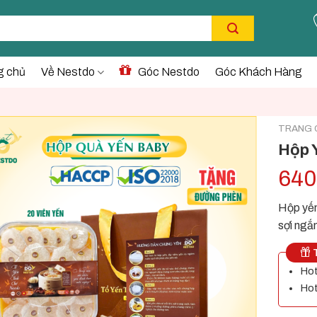
g chủ
Về Nestdo
Góc Nestdo
Góc Khách Hàng
TRANG 
Hộp 
640
Hộp yến
sợi ngắ
T
Hot
Hot