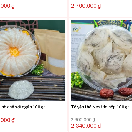
.000
₫
2.700.000
₫
tinh chế sợi ngắn 100gr
Tổ yến thô Nestdo hộp 100gr
.000
₫
2.600.000
₫
2.340.000
₫