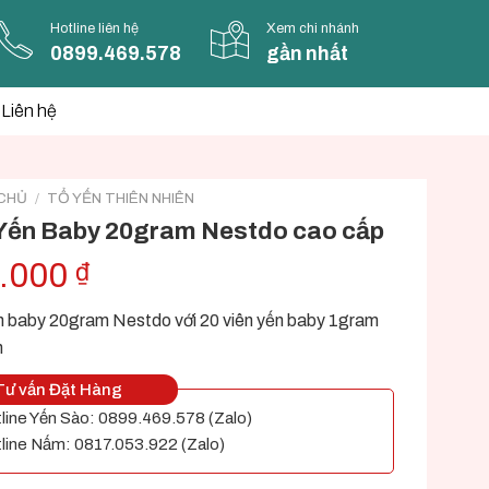
Hotline liên hệ
Xem chi nhánh
0899.469.578
gần nhất
Liên hệ
CHỦ
/
TỔ YẾN THIÊN NHIÊN
Yến Baby 20gram Nestdo cao cấp
.000
₫
 baby 20gram Nestdo với 20 viên yến baby 1gram
n
ư vấn Đặt Hàng
line Yến Sào: 0899.469.578 (Zalo)
line Nấm: 0817.053.922 (Zalo)