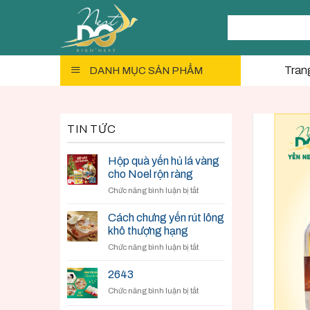
Skip
Tìm
to
kiếm:
content
Tran
DANH MỤC SẢN PHẨM
TIN TỨC
Hộp quà yến hủ lá vàng
cho Noel rộn ràng
ở
Chức năng bình luận bị tắt
Hộp
quà
Cách chưng yến rút lông
yến
khô thượng hạng
hủ
ở
Chức năng bình luận bị tắt
lá
Cách
vàng
chưng
cho
2643
yến
Noel
ở
Chức năng bình luận bị tắt
rút
rộn
lông
ràng