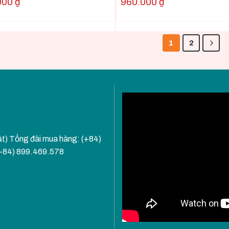
000
₫
960.000
₫
1
2
ật) Tổng đài mua hàng: (+84)
(+84) 899.469.578