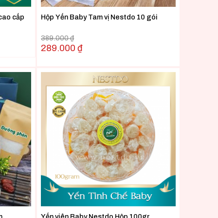
cao cấp
Hộp Yến Baby Tam vị Nestdo 10 gói
389.000
₫
289.000
₫
m
Yến viên Baby Nestdo Hộp 100gr