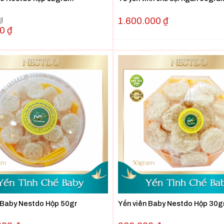
₫
1.600.000
₫
00
₫
 Baby Nestdo Hộp 50gr
Yến viên Baby Nestdo Hộp 30g