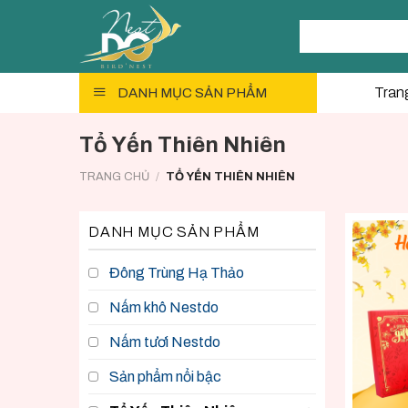
Skip
Tìm
to
kiếm:
content
Tran
DANH MỤC SẢN PHẨM
Tổ Yến Thiên Nhiên
TRANG CHỦ
/
TỔ YẾN THIÊN NHIÊN
DANH MỤC SẢN PHẨM
Đông Trùng Hạ Thảo
Nấm khô Nestdo
Nấm tươi Nestdo
Sản phẩm nổi bậc