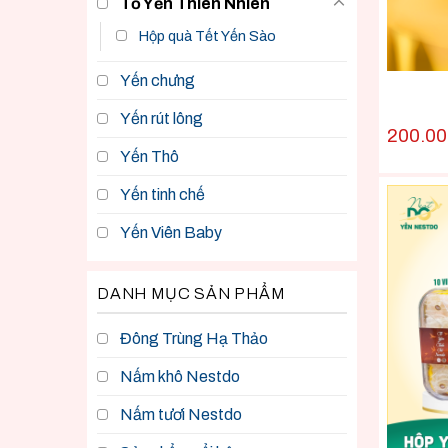
Tổ Yến Thiên Nhiên
Hộp quà Tết Yến Sào
Yến chưng
Yến rút lông
200.0
Yến Thô
Yến tinh chế
Yến Viên Baby
DANH MỤC SẢN PHẨM
Đông Trùng Hạ Thảo
Nấm khô Nestdo
Nấm tươi Nestdo