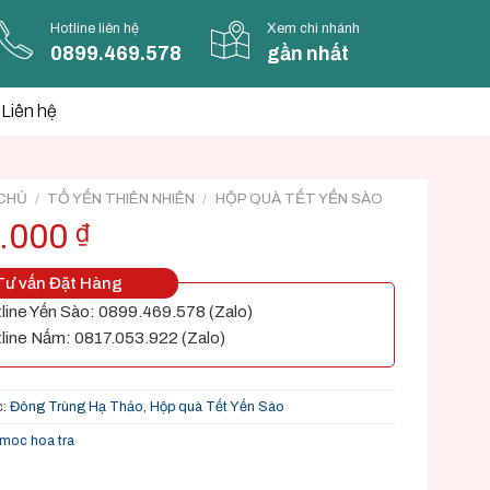
Hotline liên hệ
Xem chi nhánh
0899.469.578
gần nhất
Liên hệ
CHỦ
/
TỔ YẾN THIÊN NHIÊN
/
HỘP QUÀ TẾT YẾN SÀO
.000
₫
ư vấn Đặt Hàng
line Yến Sào: 0899.469.578 (Zalo)
line Nấm: 0817.053.922 (Zalo)
c:
Đông Trùng Hạ Thảo
,
Hộp quà Tết Yến Sào
moc hoa tra