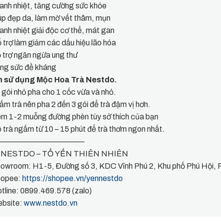
anh nhiệt, tăng cường sức khỏe
úp đẹp da, làm mờ vết thâm, mụn
anh nhiệt giải độc cơ thể, mát gan
 trợ làm giảm các dấu hiệu lão hóa
 trợ ngăn ngừa ung thư
ăng sức đề kháng
 sử dụng Mộc Hoa Trà Nestdo.
 gói nhỏ pha cho 1 cốc vừa và nhỏ.
 ấm trà nên pha 2 đến 3 gói để trà đậm vị hơn.
m 1-2 muỗng đường phèn tùy sở thích của bạn
 trà ngấm từ 10 – 15 phút để trà thơm ngon nhất.
———————————
 NESTDO – TỔ YẾN THIÊN NHIÊN
owroom: H1-5, Đường số 3, KDC Vĩnh Phú 2, Khu phố Phú Hội, P
opee:
https://shopee.vn/yennestdo
tline: 0899.469.578 (zalo)
bsite:
www.nestdo.vn