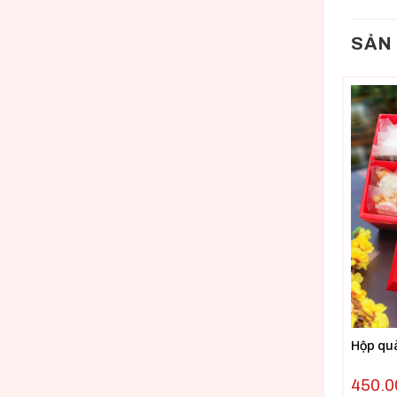
SẢN
Hộp quà
450.