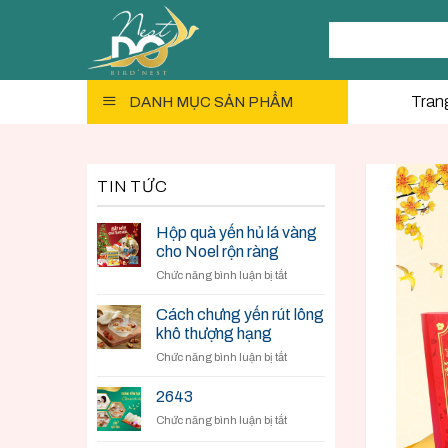
Skip
Tìm
to
kiếm:
content
Tran
DANH MỤC SẢN PHẨM
TIN TỨC
Hộp quà yến hủ lá vàng
cho Noel rộn ràng
ở
Chức năng bình luận bị tắt
Hộp
quà
Cách chưng yến rút lông
yến
khô thượng hạng
hủ
ở
Chức năng bình luận bị tắt
lá
Cách
vàng
chưng
cho
2643
yến
Noel
ở
Chức năng bình luận bị tắt
rút
rộn
lông
ràng