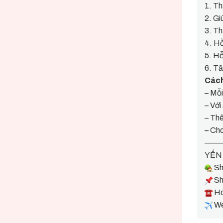
1. Th
2. Gi
3. Th
4. Hỗ
5. Hỗ
6. T
Cách
– Mỗi
– Với
– Thê
– Cho
——
YẾN
Sh
Sh
Ho
We