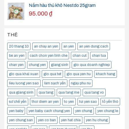
Nấm hàu thủ khô Nestdo 25gram
95.000
₫
THẺ
20 thang 10
an chay an yen
an yen
an yen dung cach
be an yen
cach chon yen tinh che
chan cut
chan tua
chan yen
chung yen
giang sinh
gio qua doanh nghiep
gio qua khai xuan
gio qua tet
gio qua yen hu
khach hang
lieu luong yen sao
làm sạch yến
ngay phu nu
qua giang sinh
qua tang
qua tang me
qua tang vo
sơ chế yến
thoi diem an yen
to yen
tui yen sao
tổ yến thô
yen baby
yen baby. cach chung yen
yen chung
yen chung le
yen chung san
yen co ban
yen hat chia
yen hu chung