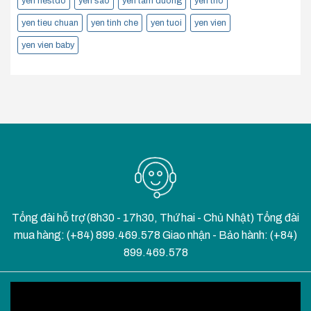
yen nestdo
yen sao
yen tam duong
yen tho
yen tieu chuan
yen tinh che
yen tuoi
yen vien
yen vien baby
Tổng đài hỗ trợ (8h30 - 17h30, Thứ hai - Chủ Nhật) Tổng đài
mua hàng: (+84) 899.469.578 Giao nhận - Bảo hành: (+84)
899.469.578