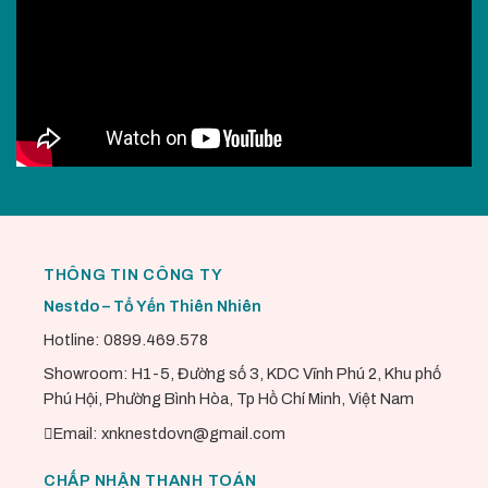
THÔNG TIN CÔNG TY
Nestdo – Tổ Yến Thiên Nhiên
Hotline: 0899.469.578
Showroom: H1-5, Đường số 3, KDC Vĩnh Phú 2, Khu phố
Phú Hội, Phường Bình Hòa, Tp Hồ Chí Minh, Việt Nam
Email: xnknestdovn@gmail.com
CHẤP NHẬN THANH TOÁN