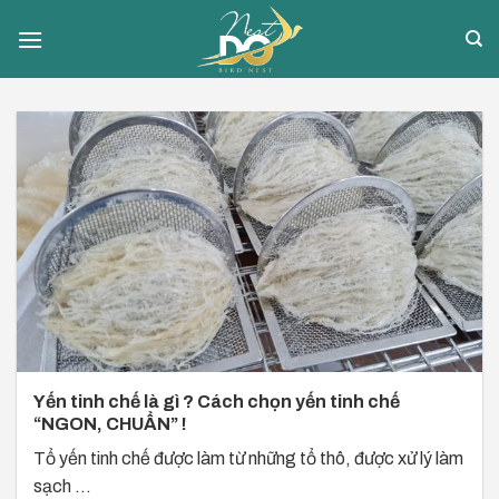
Skip
to
content
Yến tinh chế là gì ? Cách chọn yến tinh chế
“NGON, CHUẨN” !
Tổ yến tinh chế được làm từ những tổ thô, được xử lý làm
sạch ...