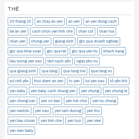
THẺ
20 thang 10
an chay an yen
an yen
an yen dung cach
be an yen
cach chon yen tinh che
chan cut
chan tua
chan yen
chung yen
giang sinh
gio qua doanh nghiep
gio qua khai xuan
gio qua tet
gio qua yen hu
khach hang
lieu luong yen sao
làm sạch yến
ngay phu nu
qua giang sinh
qua tang
qua tang me
qua tang vo
sơ chế yến
thoi diem an yen
to yen
tui yen sao
tổ yến thô
yen baby
yen baby. cach chung yen
yen chung
yen chung le
yen chung san
yen co ban
yen hat chia
yen hu chung
yen nestdo
yen sao
yen tam duong
yen tho
yen tieu chuan
yen tinh che
yen tuoi
yen vien
yen vien baby