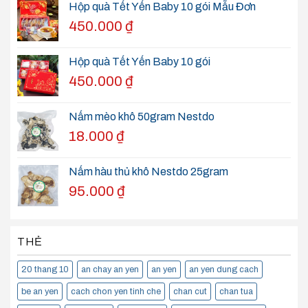
Hộp quà Tết Yến Baby 10 gói Mẫu Đơn
450.000
₫
Hộp quà Tết Yến Baby 10 gói
450.000
₫
Nấm mèo khô 50gram Nestdo
18.000
₫
Nấm hàu thủ khô Nestdo 25gram
95.000
₫
THẺ
20 thang 10
an chay an yen
an yen
an yen dung cach
be an yen
cach chon yen tinh che
chan cut
chan tua