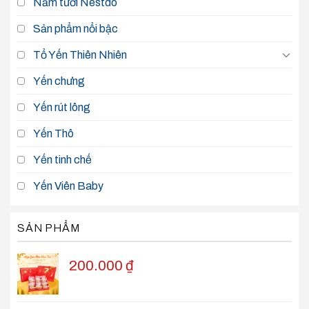
Nấm tươi Nestdo
Sản phẩm nổi bậc
Tổ Yến Thiên Nhiên
Yến chưng
Yến rút lông
Yến Thô
Yến tinh chế
Yến Viên Baby
SẢN PHẨM
200.000
₫