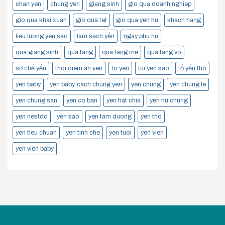
chan yen
chung yen
giang sinh
gio qua doanh nghiep
gio qua khai xuan
gio qua tet
gio qua yen hu
khach hang
lieu luong yen sao
làm sạch yến
ngay phu nu
qua giang sinh
qua tang
qua tang me
qua tang vo
sơ chế yến
thoi diem an yen
to yen
tui yen sao
tổ yến thô
yen baby
yen baby. cach chung yen
yen chung
yen chung le
yen chung san
yen co ban
yen hat chia
yen hu chung
yen nestdo
yen sao
yen tam duong
yen tho
yen tieu chuan
yen tinh che
yen tuoi
yen vien
yen vien baby