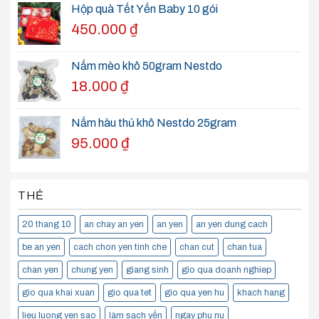
Hộp quà Tết Yến Baby 10 gói
450.000
₫
Nấm mèo khô 50gram Nestdo
18.000
₫
Nấm hàu thủ khô Nestdo 25gram
95.000
₫
THẺ
20 thang 10
an chay an yen
an yen
an yen dung cach
be an yen
cach chon yen tinh che
chan cut
chan tua
chan yen
chung yen
giang sinh
gio qua doanh nghiep
gio qua khai xuan
gio qua tet
gio qua yen hu
khach hang
lieu luong yen sao
làm sạch yến
ngay phu nu