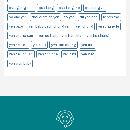
qua giang sinh
qua tang
qua tang me
qua tang vo
sơ chế yến
thoi diem an yen
to yen
tui yen sao
tổ yến thô
yen baby
yen baby. cach chung yen
yen chung
yen chung le
yen chung san
yen co ban
yen hat chia
yen hu chung
yen nestdo
yen sao
yen tam duong
yen tho
yen tieu chuan
yen tinh che
yen tuoi
yen vien
yen vien baby