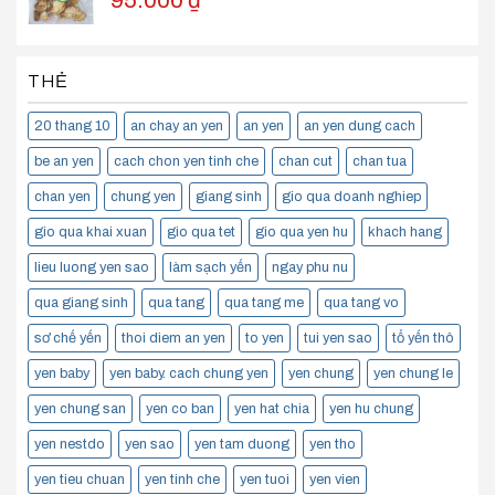
THẺ
20 thang 10
an chay an yen
an yen
an yen dung cach
be an yen
cach chon yen tinh che
chan cut
chan tua
chan yen
chung yen
giang sinh
gio qua doanh nghiep
gio qua khai xuan
gio qua tet
gio qua yen hu
khach hang
lieu luong yen sao
làm sạch yến
ngay phu nu
qua giang sinh
qua tang
qua tang me
qua tang vo
sơ chế yến
thoi diem an yen
to yen
tui yen sao
tổ yến thô
yen baby
yen baby. cach chung yen
yen chung
yen chung le
yen chung san
yen co ban
yen hat chia
yen hu chung
yen nestdo
yen sao
yen tam duong
yen tho
yen tieu chuan
yen tinh che
yen tuoi
yen vien