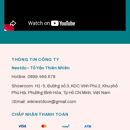
THÔNG TIN CÔNG TY
Nestdo – Tổ Yến Thiên Nhiên
Hotline: 0899.469.578
Showroom: H1-5, Đường số 3, KDC Vĩnh Phú 2, Khu phố
Phú Hội, Phường Bình Hòa, Tp Hồ Chí Minh, Việt Nam
Email: xnknestdovn@gmail.com
CHẤP NHẬN THANH TOÁN