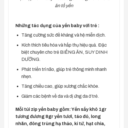
ăn tổ yến
Những tác dụng của yến baby với trẻ :
Tăng cường sức đề kháng và hệ miễn dịch.
Kích thích tiêu hóa và hấp thụ hiệu quả. Đặc
biệt chuyên cho trẻ BIẾNG ĂN, SUY DINH
DƯỠNG.
Phát triển trí não, giúp trẻ thông minh nhanh
nhẹn.
Tăng chiều cao, giúp xương chắc khỏe.
Giảm các bệnh về da và dị ứng da ở trẻ.
Mỗi túi zip yến baby gồm: Yến sấy khô 1gr
tương đương 8gr yến tươi, táo đỏ, long
nhãn, đông trùng hạ thảo, kỉ tử, hạt chia,