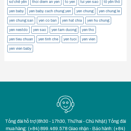
sơ chế yến
thoi diem an yen
to yen
tui yen sao
tổ yến thô
yen baby
yen baby. cach chung yen
yen chung
yen chung le
yen chung san
yen co ban
yen hat chia
yen hu chung
yen nestdo
yen sao
yen tam duong
yen tho
yen tieu chuan
yen tinh che
yen tuoi
yen vien
yen vien baby
Tổng đài hỗ trợ (8h30 - 17h30, Thứ hai - Chủ Nhật) Tổng đài
mua hàng: (+84) 899.469.578 Giao nhận - Bảo hành: (+84)