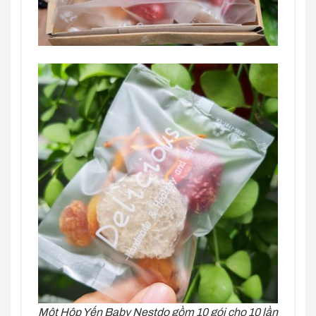
Một Hộp Yến Baby Nestdo gồm 10 gói cho 10 lần