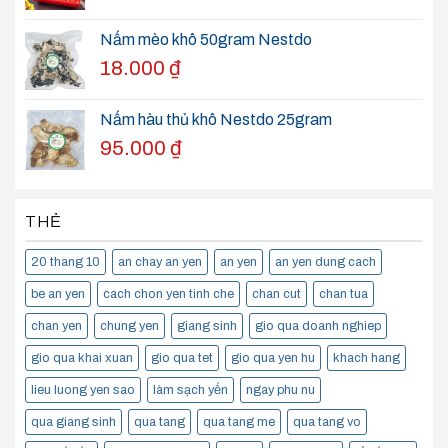
Nấm mèo khô 50gram Nestdo
18.000
₫
Nấm hàu thủ khô Nestdo 25gram
95.000
₫
THẺ
20 thang 10
an chay an yen
an yen
an yen dung cach
be an yen
cach chon yen tinh che
chan cut
chan tua
chan yen
chung yen
giang sinh
gio qua doanh nghiep
gio qua khai xuan
gio qua tet
gio qua yen hu
khach hang
lieu luong yen sao
làm sạch yến
ngay phu nu
qua giang sinh
qua tang
qua tang me
qua tang vo