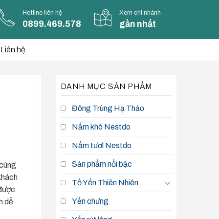
Hotline liên hệ
Xem chi nhánh
0899.469.578
gần nhất
Liên hệ
DANH MỤC SẢN PHẨM
Đông Trùng Hạ Thảo
Nấm khô Nestdo
Nấm tươi Nestdo
Sản phẩm nổi bậc
 cùng
khách
Tổ Yến Thiên Nhiên
 được
Yến chưng
h dễ