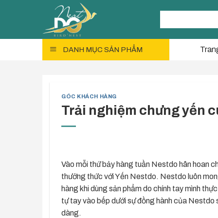
Skip
Tìm
to
kiếm:
content
Tran
DANH MỤC SẢN PHẨM
GÓC KHÁCH HÀNG
Trải nghiệm chưng yến c
Vào mỗi thứ bảy hàng tuần Nestdo hân hoan ch
thưởng thức với Yến Nestdo. Nestdo luôn mong
hàng khi dùng sản phẩm do chính tay mình thực h
tự tay vào bếp dưới sự đồng hành của Nestdo 
dàng.