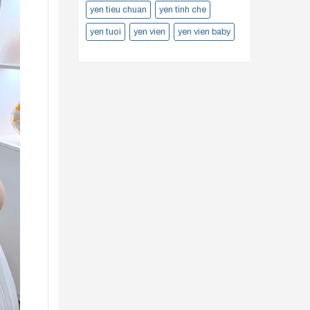
yen tieu chuan
yen tinh che
yen tuoi
yen vien
yen vien baby