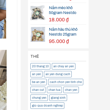
Nấm mèo khô
50gram Nestdo
18.000
₫
Nấm hàu thủ khô
Nestdo 25gram
95.000
₫
THẺ
20 thang 10
an chay an yen
an yen
an yen dung cach
be an yen
cach chon yen tinh che
chan cut
chan tua
chan yen
chung yen
giang sinh
gio qua doanh nghiep