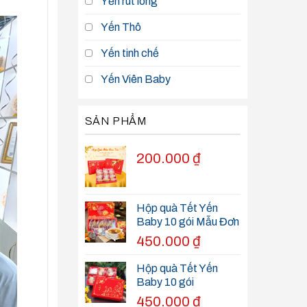
Yến rút lông
Yến Thô
Yến tinh chế
Yến Viên Baby
SẢN PHẨM
200.000
₫
Hộp quà Tết Yến
Baby 10 gói Mẫu Đơn
450.000
₫
Hộp quà Tết Yến
Baby 10 gói
450.000
₫