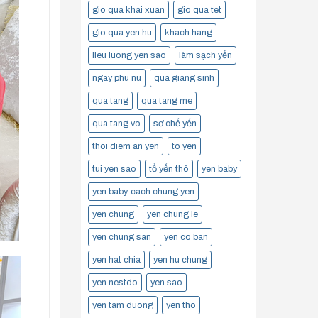
gio qua khai xuan
gio qua tet
gio qua yen hu
khach hang
lieu luong yen sao
làm sạch yến
ngay phu nu
qua giang sinh
qua tang
qua tang me
qua tang vo
sơ chế yến
thoi diem an yen
to yen
tui yen sao
tổ yến thô
yen baby
yen baby. cach chung yen
yen chung
yen chung le
yen chung san
yen co ban
yen hat chia
yen hu chung
yen nestdo
yen sao
yen tam duong
yen tho