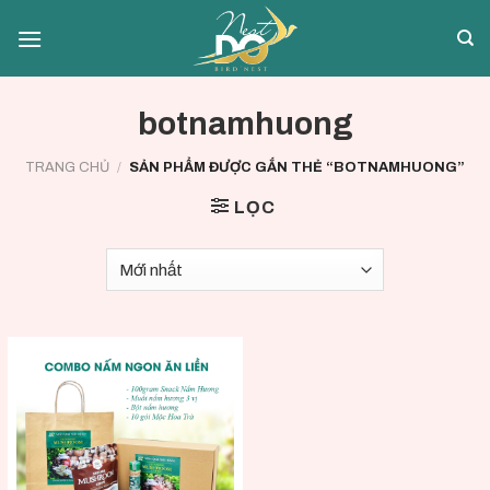
Skip
to
content
botnamhuong
TRANG CHỦ
/
SẢN PHẨM ĐƯỢC GẮN THẺ “BOTNAMHUONG”
LỌC