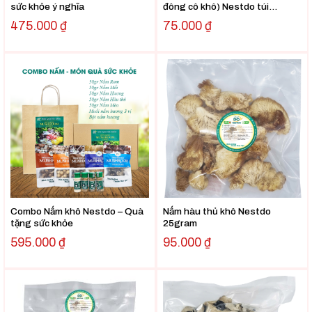
sức khỏe ý nghĩa
đông cô khô) Nestdo túi
50gram
475.000
₫
75.000
₫
Combo Nấm khô Nestdo – Quà
Nấm hàu thủ khô Nestdo
tặng sức khỏe
25gram
595.000
₫
95.000
₫