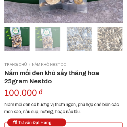
TRANG CHỦ
/
NẤM KHÔ NESTDO
Nấm mối đen khô sấy thăng hoa
25gram Nestdo
100.000
₫
Nấm mối đen có hương vị thơm ngon, phù hợp chế biến các
món xào, nấu súp, nướng, hoặc nấu lẩu.
Tư vấn Đặt Hàng