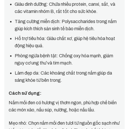
Giàu dinh dưỡng: Chứa nhiều protein, canxi, sắt, và
các vitamin nhóm B, rất tốt cho sức khỏe.
Tăng cường miễn dịch: Polysaccharides trong nấm
giúp kích thích sản sinh tế bào miễn dịch.
Hỗ trợ tiêu hóa: Giàu chất xơ, giúp hệ tiêu hóa hoạt
động hiệu quả.
Phòng ngừa bệnh tật: Chống oxy hóa mạnh, giảm
nguy cơ ung thư và tim mạch.
Làm đẹp da: Các khoáng chất trong nấm giúp da
sáng khỏe từ bên trong.
Cách sử dụng:
Nấm mối đen có hương vị thơm ngon, phù hợp chế biến
các món xào, nấu súp, nướng, hoặc nấu lẩu.
Mẹo nhỏ: Chọn nấm mối đen tươi từ nguồn gốc sạch như