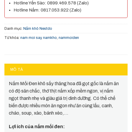
Hotline Yến Sào: 0899.469.578 (Zalo)
Hotline Nấm: 0817.053.922 (Zalo)
Danh mục:
Nấm khô Nestdo
Từ khóa:
nam moi say
,
namkho
,
nammoiden
MÔ TẢ
Nấm Mối Đen khô sấy thăng hoa đã gọt gốc là nấm ăn
có độ săn chắc, thớ thịt nấm xốp mềm ngon, vị nấm
ngọt thanh nhẹ và giàu giá trị dinh dưỡng. Có thể chế
biến được nhiều món ăn ngon như ăn cùng lẩu, canh,
cháo, soup, xào, bánh xèo,…
Lợi ích của nấm mối đen: