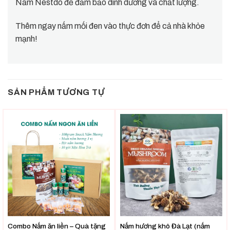
Nấm Nestdo để đảm bảo dinh dưỡng và chất lượng.
Thêm ngay nấm mối đen vào thực đơn để cả nhà khỏe
mạnh!
SẢN PHẨM TƯƠNG TỰ
Combo Nấm ăn liền – Quà tặng
Nấm hương khô Đà Lạt (nấm