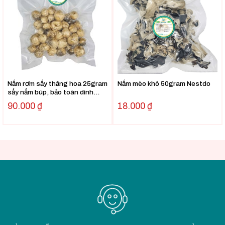
Nấm rơm sấy thăng hoa 25gram
Nấm mèo khô 50gram Nestdo
sấy nấm búp, bảo toàn dinh
dưỡng
90.000
₫
18.000
₫