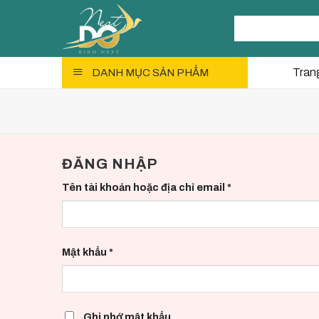
Skip
Tìm
to
kiếm:
content
Tran
DANH MỤC SẢN PHẨM
ĐĂNG NHẬP
Tên tài khoản hoặc địa chỉ email
*
Mật khẩu
*
Ghi nhớ mật khẩu